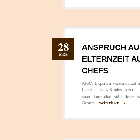
28
ANSPRUCH AU
MRZ
ELTERNZEIT A
CHEFS
ARAG Experten weisen darauf hin
Lebensjahr des Kindes auch ohne
einem konkreten Fall hatte der K
weiterlesen →
Geburt...