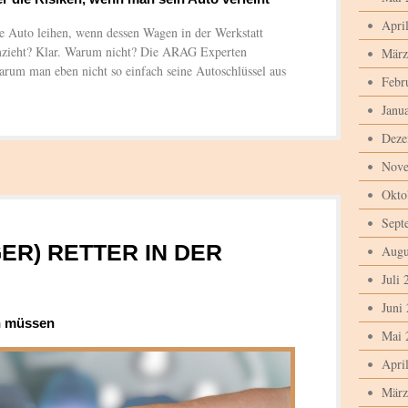
Apri
 Auto leihen, wenn dessen Wagen in der Werkstatt
umzieht? Klar. Warum nicht? Die ARAG Experten
März
warum man eben nicht so einfach seine Autoschlüssel aus
Febr
Janu
Deze
Nove
Okto
Sept
GER) RETTER IN DER
Augu
Juli 
Juni
n müssen
Mai 
Apri
März