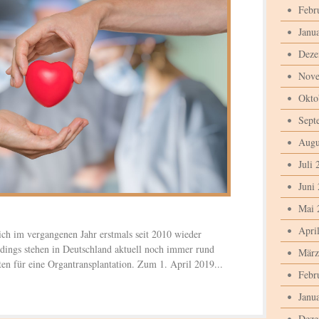
Febr
Janu
Deze
Nove
Okto
Sept
Augu
Juli 
Juni
Mai 
Apri
ich im vergangenen Jahr erstmals seit 2010 wieder
erdings stehen in Deutschland aktuell noch immer rund
März
ten für eine Organtransplantation. Zum 1. April 2019...
Febr
Janu
Deze