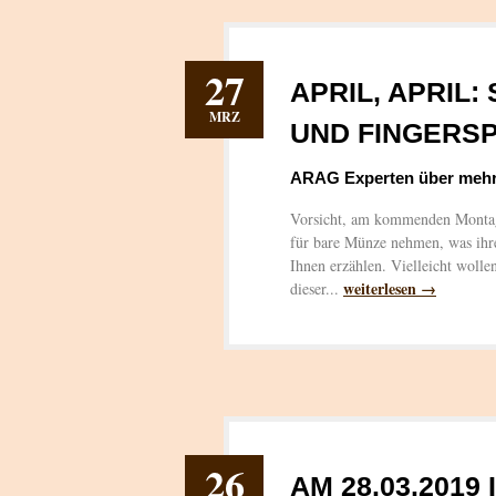
27
APRIL, APRIL:
MRZ
UND FINGERS
ARAG Experten über mehr 
Vorsicht, am kommenden Montag is
für bare Münze nehmen, was ihr
Ihnen erzählen. Vielleicht wolle
weiterlesen →
dieser...
26
AM 28.03.2019 