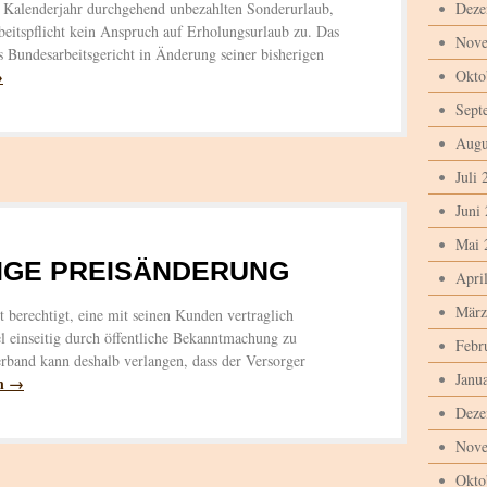
 Kalenderjahr durchgehend unbezahlten Sonderurlaub,
Deze
beitspflicht kein Anspruch auf Erholungsurlaub zu. Das
Nove
Bundesarbeitsgericht in Änderung seiner bisherigen
→
Okto
Sept
Augu
Juli 
Juni
Mai 
TIGE PREISÄNDERUNG
Apri
März
 berechtigt, eine mit seinen Kunden vertraglich
l einseitig durch öffentliche Bekanntmachung zu
Febr
rband kann deshalb verlangen, dass der Versorger
Janu
en →
Deze
Nove
Okto