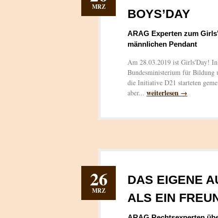
MRZ
BOYS’DAY
ARAG Experten zum Girls
männlichen Pendant
Am 28.03.2019 ist Girls'Day! In 
Bundesministerium für Bildung 
die Initiative D21 starteten gem
weiterlesen →
aber...
26
DAS EIGENE A
MRZ
ALS EIN FRE
ARAG Rechtsexperten über 