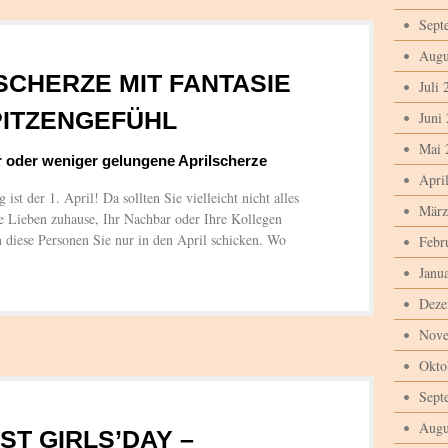
Sept
Augu
 SCHERZE MIT FANTASIE
Juli 
PITZENGEFÜHL
Juni
Mai 
oder weniger gelungene Aprilscherze
Apri
t der 1. April! Da sollten Sie vielleicht nicht alles
März
e Lieben zuhause, Ihr Nachbar oder Ihre Kollegen
n diese Personen Sie nur in den April schicken. Wo
Febr
Janu
Deze
Nove
Okto
Sept
Augu
IST GIRLS’DAY –