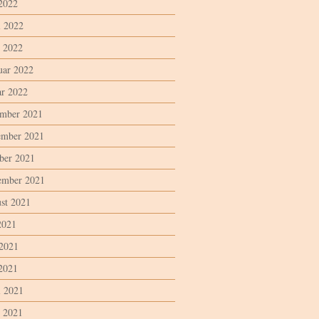
2022
l 2022
 2022
uar 2022
ar 2022
mber 2021
mber 2021
ber 2021
ember 2021
st 2021
2021
 2021
2021
l 2021
 2021