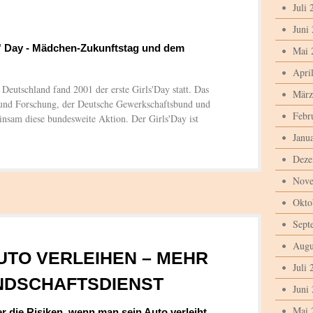
Juli 
Juni
' Day - Mädchen-Zukunftstag und dem
Mai 
Apri
Deutschland fand 2001 der erste Girls'Day statt. Das
März
und Forschung, der Deutsche Gewerkschaftsbund und
Febr
einsam diese bundesweite Aktion. Der Girls'Day ist
Janu
Deze
Nove
Okto
Sept
Augu
UTO VERLEIHEN – MEHR
Juli 
UNDSCHAFTSDIENST
Juni
Mai 
die Risiken, wenn man sein Auto verleiht