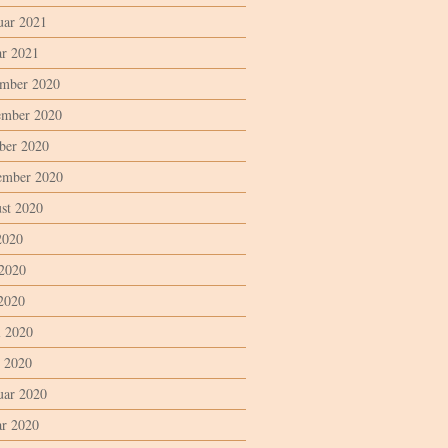
uar 2021
ar 2021
mber 2020
mber 2020
ber 2020
ember 2020
st 2020
2020
 2020
2020
l 2020
 2020
uar 2020
ar 2020