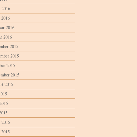
l 2016
 2016
uar 2016
ar 2016
mber 2015
mber 2015
ber 2015
ember 2015
st 2015
2015
 2015
2015
l 2015
 2015