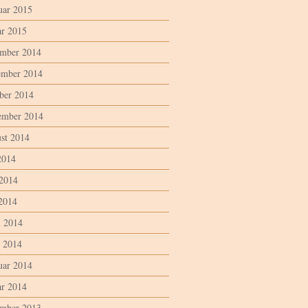
uar 2015
ar 2015
mber 2014
mber 2014
ber 2014
ember 2014
st 2014
2014
 2014
2014
l 2014
 2014
uar 2014
ar 2014
mber 2013