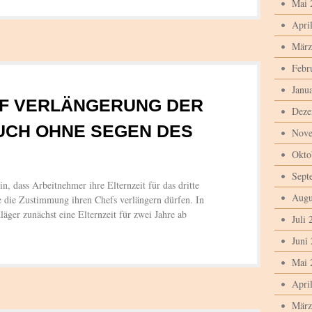
Mai 
Apri
März
Febr
Janu
F VERLÄNGERUNG DER
Deze
UCH OHNE SEGEN DES
Nove
Okto
Sept
, dass Arbeitnehmer ihre Elternzeit für das dritte
Augu
 die Zustimmung ihren Chefs verlängern dürfen. In
läger zunächst eine Elternzeit für zwei Jahre ab
Juli 
Juni
Mai 
Apri
März