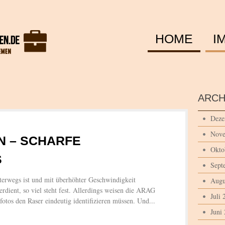
HOME
I
ARCH
Deze
Nove
N – SCHARFE
Okto
S
Sept
nterwegs ist und mit überhöhter Geschwindigkeit
Augu
erdient, so viel steht fest. Allerdings weisen die ARAG
Juli 
fotos den Raser eindeutig identifizieren müssen. Und...
Juni