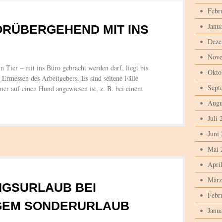
Febr
Janu
ORÜBERGEHEND MIT INS
Deze
Nove
 Tier – mit ins Büro gebracht werden darf, liegt bis
Okto
Ermessen des Arbeitgebers. Es sind seltene Fälle
Sept
mer auf einen Hund angewiesen ist, z. B. bei einem
Augu
Juli 
Juni
Mai 
Apri
März
NGSURLAUB BEI
Febr
GEM SONDERURLAUB
Janu