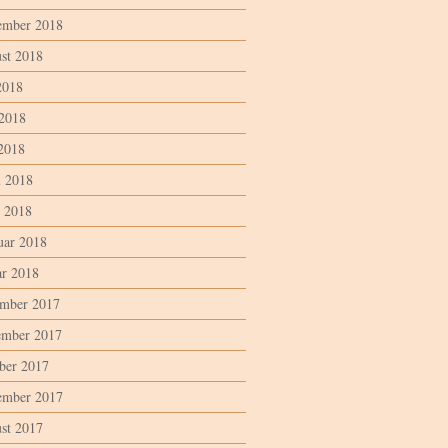
ember 2018
st 2018
2018
 2018
2018
l 2018
 2018
uar 2018
ar 2018
mber 2017
mber 2017
ber 2017
ember 2017
st 2017