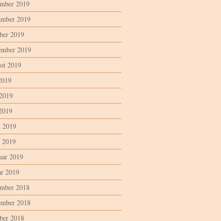
mber 2019
mber 2019
ber 2019
ember 2019
st 2019
2019
 2019
2019
l 2019
 2019
uar 2019
ar 2019
mber 2018
mber 2018
ber 2018