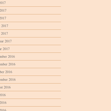
2017
 2017
2017
l 2017
 2017
uar 2017
ar 2017
mber 2016
mber 2016
ber 2016
ember 2016
st 2016
2016
 2016
2016