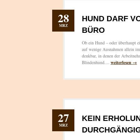
28
HUND DARF V
MRZ
BÜRO
Ob ein Hund – oder überhaupt ein
auf wenige Ausnahmen allein im 
denkbar, in denen der Arbeitneh
weiterlesen →
Blindenhund....
27
KEIN ERHOLU
MRZ
DURCHGÄNGI