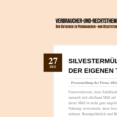
27
SILVESTERMÜL
DEZ
DER EIGENEN 
Pressemeldung der Firma AR
Feuerwerksreste, leere Sektflasc
sammelt sich allerhand Müll auf 
dieser Müll ist nicht ganz ungef
Nahrung verwechseln, diese fress
nehmen. Brandgefährlich sind Böl