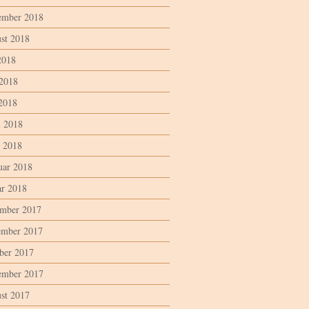
ember 2018
st 2018
2018
 2018
2018
l 2018
 2018
uar 2018
ar 2018
mber 2017
mber 2017
ber 2017
ember 2017
st 2017