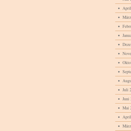
Apri
März
Febr
Janu
Deze
Nove
Okto
Sept
Augu
Juli 
Juni
Mai 
Apri
März