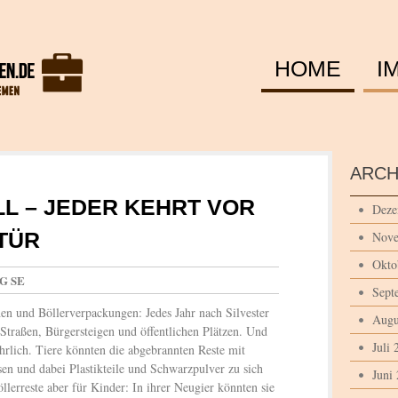
HOME
I
ARCH
L – JEDER KEHRT VOR
Deze
TÜR
Nove
Okto
AG SE
Sept
hen und Böllerverpackungen: Jedes Jahr nach Silvester
Augu
Straßen, Bürgersteigen und öffentlichen Plätzen. Und
Juli 
ährlich. Tiere könnten die abgebrannten Reste mit
en und dabei Plastikteile und Schwarzpulver zu sich
Juni
lerreste aber für Kinder: In ihrer Neugier könnten sie