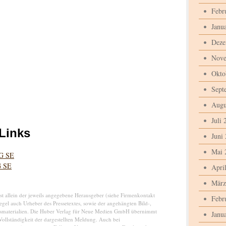
Febr
Janu
Deze
Nove
Okto
Sept
Augu
Juli 
Links
Juni
Mai 
AG SE
G SE
Apri
März
ist allein der jeweils angegebene Herausgeber (siehe Firmenkontakt
Febr
Regel auch Urheber des Pressetextes, sowie der angehängten Bild-,
nsmaterialien. Die Huber Verlag für Neue Medien GmbH übernimmt
Janu
Vollständigkeit der dargestellten Meldung. Auch bei