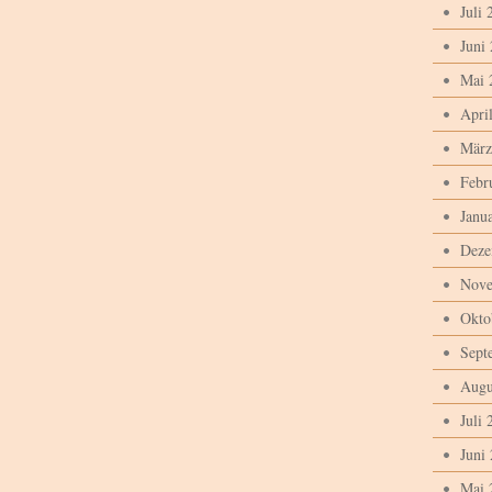
Juli 
Juni
Mai 
Apri
März
Febr
Janu
Deze
Nove
Okto
Sept
Augu
Juli 
Juni
Mai 