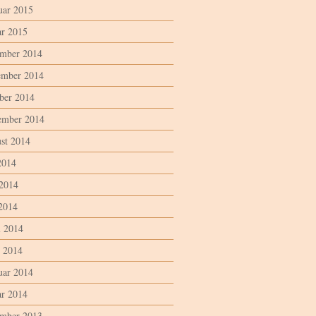
uar 2015
ar 2015
mber 2014
mber 2014
ber 2014
ember 2014
st 2014
2014
 2014
2014
l 2014
 2014
uar 2014
ar 2014
mber 2013