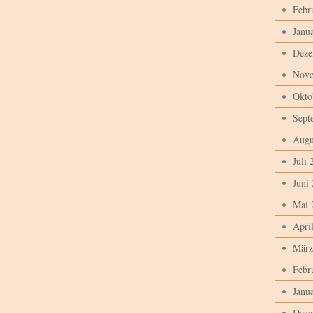
Febr
Janu
Deze
Nove
Okto
Sept
Augu
Juli 
Juni
Mai 
Apri
März
Febr
Janu
Deze