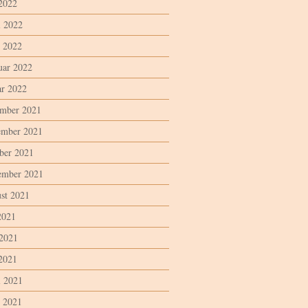
2022
l 2022
 2022
uar 2022
ar 2022
mber 2021
mber 2021
ber 2021
ember 2021
st 2021
2021
 2021
2021
l 2021
 2021