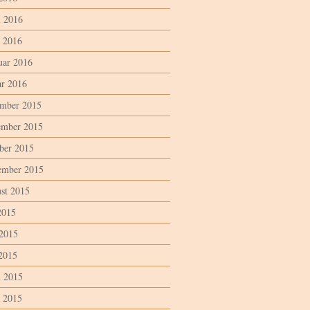
l 2016
 2016
uar 2016
ar 2016
mber 2015
mber 2015
ber 2015
ember 2015
st 2015
2015
 2015
2015
l 2015
 2015