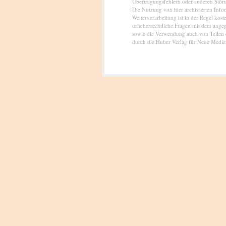
Übertragungsfehlern oder anderen Störun
Die Nutzung von hier archivierten Info
Weiterverarbeitung ist in der Regel kost
urheberrechtliche Fragen mit dem angeg
sowie die Verwendung auch von Teilen 
durch die Huber Verlag für Neue Medie