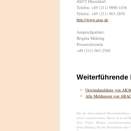
40472 Düsseldorf
Telefon: +49 (211) 9890-1436
Telefax: +49 (211) 963-2850
http://www.arag.de
Ansprechpartner:
Brigitta Mehring
Pressereferentin
+49 (211) 963-2560
Weiterführende 
Originalmeldung von AR
Alle Meldungen von ARA
Für die oben stehende Pressemitteilung 
oben) verantwortlich. Dieser ist in der 
Ton-, Video-, Medien- und Informatio
keine Haftung für die Korrektheit oder 