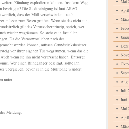
Mai 
e weitere Zündung explodieren können. Insofern: Weg
 beseitigen? Die Stadtreinigung ist laut ARAG
Apri
ntwortlich, dass der Müll verschwindet – auch
März
er müssen zum Besen greifen. Wenn sie das nicht tun,
undsätzlich gilt das Verursacherprinzip, sprich, wer
Febr
uch wieder wegräumen. So steht es in fast allen
Janu
ungen. Da die Verantwortlichen nach der
sgemacht werden können, müssen Grundstücksbesitzer
Deze
rsteig vor ihrer eigenen Tür wegräumen, wenn das die
Nove
Auch wenn sie ihn nicht verursacht haben. Entsorgt
onne. Wer einen Blindgänger beseitigt, sollte ihn
Okto
ser übergießen, bevor er in die Mülltonne wandert.
Sept
en unter:
Augu
Juli 
Juni
Mai 
 der Meldung:
Apri
März