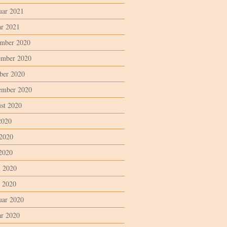
uar 2021
ar 2021
mber 2020
mber 2020
ber 2020
ember 2020
st 2020
2020
 2020
2020
l 2020
 2020
uar 2020
ar 2020