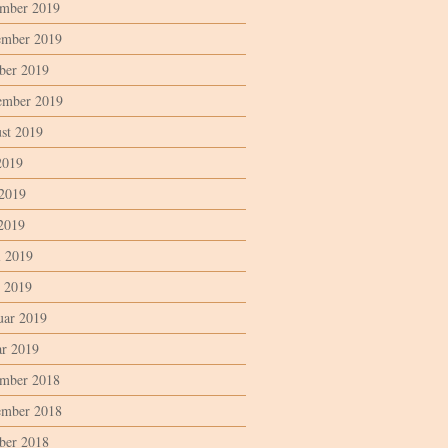
mber 2019
mber 2019
ber 2019
ember 2019
st 2019
2019
 2019
2019
l 2019
 2019
uar 2019
ar 2019
mber 2018
mber 2018
ber 2018