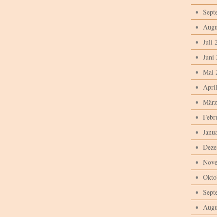
Sept
Augu
Juli 
Juni
Mai 
Apri
März
Febr
Janu
Deze
Nove
Okto
Sept
Augu