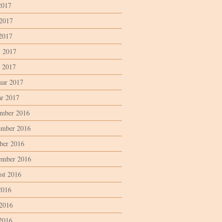
2017
 2017
2017
l 2017
 2017
uar 2017
ar 2017
mber 2016
mber 2016
ber 2016
ember 2016
st 2016
2016
 2016
2016