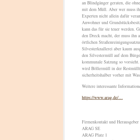
an Blindgänger geraten, die ohn
mit dem Müll. Aber wer muss ihn
Experten nicht allein dafür vera
Anwohner und Grundstücksbesitz
kann das für sie teuer werden. Gr
den Dreck macht, der muss ihn a
örtlichen Straßenreinigungssatz
Silvesterknallerei aber kaum au
den Silvestermüll auf dem Bürge
kommunale Satzung so vorsieht. 
wird Böllermüll in der Restmüllt
sicherheitshalber vorher mit Was
Weitere interessante Information
https://www.arag.de/…
Firmenkontakt und Herausgeber
ARAG SE
ARAG Platz 1